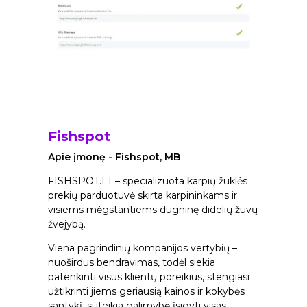
Fishspot
Apie įmonę - Fishspot, MB
FISHSPOT.LT – specializuota karpių žūklės
prekių parduotuvė skirta karpininkams ir
visiems mėgstantiems dugninę didelių žuvų
žvejybą.
Viena pagrindinių kompanijos vertybių –
nuoširdus bendravimas, todėl siekia
patenkinti visus klientų poreikius, stengiasi
užtikrinti jiems geriausią kainos ir kokybės
santykį, suteikia galimybę įsigyti visas