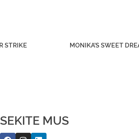
 STRIKE
MONIKA’S SWEET DR
rmą ir mes
SEKITE MUS