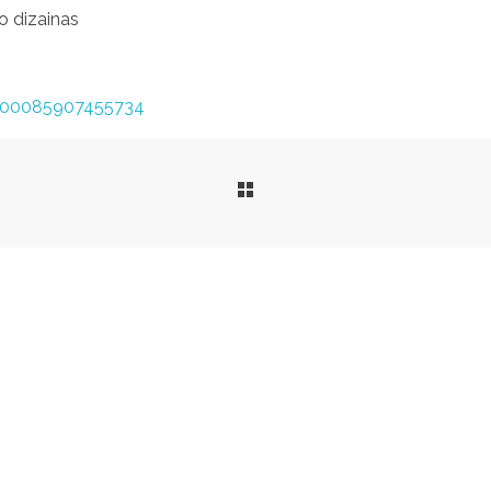
io dizainas
=100085907455734