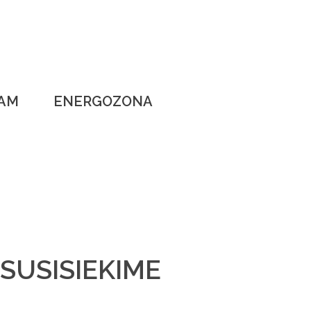
EAM
ENERGOZONA
SKYHI
PILDYTI FORMĄ
SUSISIEKIME