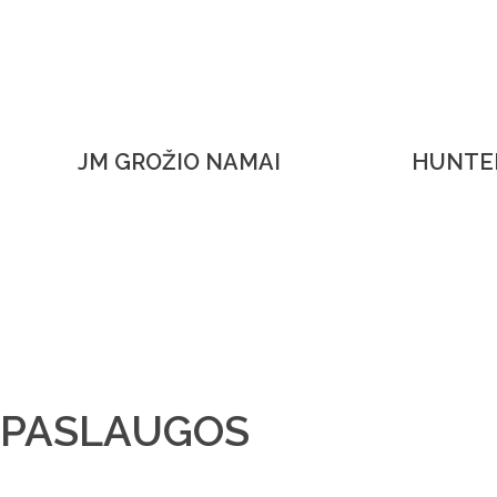
JM GROŽIO NAMAI
HUNTER
Turite klausimų?
Užpildykite kontaktų fo
su Jumis susisieksime!
PASLAUGOS