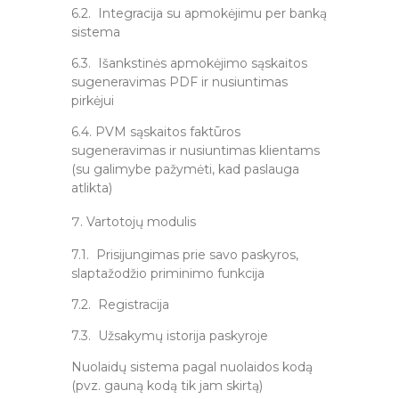
6.2. Integracija su apmokėjimu per banką
sistema
6.3. Išankstinės apmokėjimo sąskaitos
sugeneravimas PDF ir nusiuntimas
pirkėjui
6.4. PVM sąskaitos faktūros
sugeneravimas ir nusiuntimas klientams
(su galimybe pažymėti, kad paslauga
atlikta)
Vartotojų modulis
7.1. Prisijungimas prie savo paskyros,
slaptažodžio priminimo funkcija
7.2. Registracija
7.3. Užsakymų istorija paskyroje
Nuolaidų sistema pagal nuolaidos kodą
(pvz. gauną kodą tik jam skirtą)