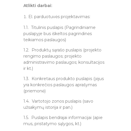
Atlikti darbai:
El. parduotuvės projektavimas:
1.1. Titulinis puslapis (Pagrindiniame
puslapyje bus iškeltos pagrindinės
teikiamos paslaugos)
1.2. Produktų sąrašo puslapis (projekto
rengimo paslaugos; projekto
administravimo paslaugos; konsultacijos
ir kt.)
1.3. Konkretaus produkto puslapis (įėjus
yra konkrečios paslaugos aprašymas
(priemonė)
1.4. Vartotojo zonos puslapis (savo
užsakymų istorija ir pan.)
1.5. Puslapis bendrajai informacijai (apie
mus, pristatymo sąlygos, kt.)