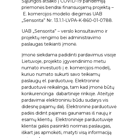
Sąjungos atsako į COVID-19 pandemiją
priemonės bendrai finansuojamą projektą –
E. komercijos modelio diegimas UAB
„Sensorita” Nr. 13.1.1-LVPA-K-860-01-0788.
UAB „Sensorita” – verslo konsultavimo ir
projektų rengimo bei administravimo
paslaugas teikianti įmonė.
Įmonė siekdama padidinti pardavimus visoje
Lietuvoje, projekto įgyvendinimo metu
numato investuoti į e. komercijos modelį,
kuriuo numato sukurti savo teikiamų
paslaugų el. parduotuvę. Elektroninė
parduotuvė reikalinga, tam kad įmonė būtų
konkurencinga dabartinėje rinkoje. Ateityje
pardavimai elektroniniu būdu sudarys vis
didesnę pajamų dalį. Elektroninė parduotuvė
padės didint pajamas gaunamas iš naujų ir
esamų klientų. Elektroninėje parduotuvėje
klientai galės pasirinkti norimas paslaugas,
iškart jas apmokėti, matyti visą informaciją