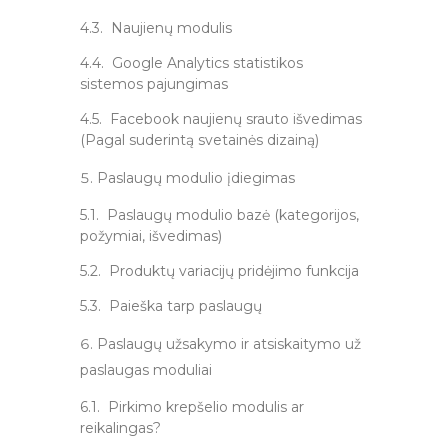
4.3. Naujienų modulis
4.4. Google Analytics statistikos
sistemos pajungimas
4.5. Facebook naujienų srauto išvedimas
(Pagal suderintą svetainės dizainą)
Paslaugų modulio įdiegimas
5.1. Paslaugų modulio bazė (kategorijos,
požymiai, išvedimas)
5.2. Produktų variacijų pridėjimo funkcija
5.3. Paieška tarp paslaugų
Paslaugų užsakymo ir atsiskaitymo už
paslaugas moduliai
6.1. Pirkimo krepšelio modulis ar
reikalingas?