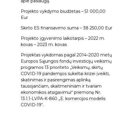
apie paslaugą.
Projekto vykdymo biudžetas – 51 000,00
Eur
Skirto ES finansavimo suma – 38 250,00 Eur
Projekto įgyvenimo laikotarpis – 2022 m.
kovas – 2023 m. kovas
Projektas vykdomas pagal 2014–2020 metų
Europos Sąjungos fondų investicijų veiksmų
programos 13 prioriteto „Veiksmų, skirtų
COVID-19 pandemijos sukeltai krizei įveikti,
skatinimas ir pasirengimas aplinką
tausojančiam, skaitmeniniam ir tvariam
ekonomikos atsigavimui“ priemonę Nr.
13.1.1-LVPA-K-860 „E. komercijos modelis
COVID-19“.