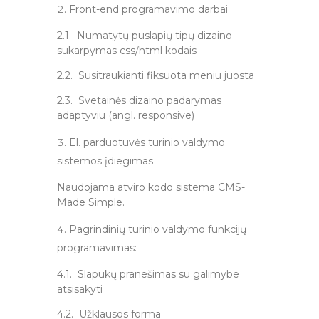
Front-end programavimo darbai
2.1. Numatytų puslapių tipų dizaino
sukarpymas css/html kodais
2.2. Susitraukianti fiksuota meniu juosta
2.3. Svetainės dizaino padarymas
adaptyviu (angl. responsive)
El. parduotuvės turinio valdymo
sistemos įdiegimas
Naudojama atviro kodo sistema CMS-
Made Simple.
Pagrindinių turinio valdymo funkcijų
programavimas:
4.1. Slapukų pranešimas su galimybe
atsisakyti
4.2. Užklausos forma