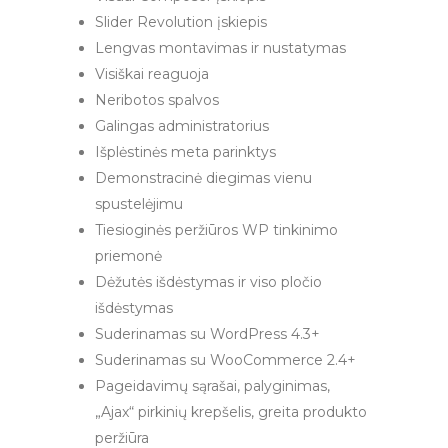
Slider Revolution įskiepis
Lengvas montavimas ir nustatymas
Visiškai reaguoja
Neribotos spalvos
Galingas administratorius
Išplėstinės meta parinktys
Demonstracinė diegimas vienu
spustelėjimu
Tiesioginės peržiūros WP tinkinimo
priemonė
Dėžutės išdėstymas ir viso pločio
išdėstymas
Suderinamas su WordPress 4.3+
Suderinamas su WooCommerce 2.4+
Pageidavimų sąrašai, palyginimas,
„Ajax“ pirkinių krepšelis, greita produkto
peržiūra