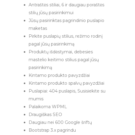
Antraštės stiliai, 6 ir daugiau poraštės
stilių jūsų pasirinkimui
Jūsų pasirinktas pagrindinio puslapio
maketas
Pirkite puslapių stilius, režimo rodinį
pagal jūsų pasirinkimą
Produktų išdėstymai, debesies
mastelio keitimo stilius pagal jūsų
pasirinkimą
Kintamo produkto pavyzdžiai
Kintamo produkto spalvų pavyzdžiai
Puslapiai: 404 puslapis, Susisiekite su
mumis
Palaikoma WPML
Draugiškas SEO
Daugiau nei 600 Google šriftų
Bootstrap 3.x pagrindu