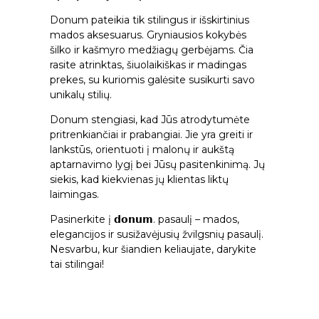
Donum pateikia tik stilingus ir išskirtinius
mados aksesuarus. Gryniausios kokybės
šilko ir kašmyro medžiagų gerbėjams. Čia
rasite atrinktas, šiuolaikiškas ir madingas
prekes, su kuriomis galėsite susikurti savo
unikalų stilių.
Donum stengiasi, kad Jūs atrodytumėte
pritrenkiančiai ir prabangiai. Jie yra greiti ir
lankstūs, orientuoti į malonų ir aukštą
aptarnavimo lygį bei Jūsų pasitenkinimą. Jų
siekis, kad kiekvienas jų klientas liktų
laimingas.
Pasinerkite į
𝗱𝗼𝗻𝘂𝗺
. pasaulį – mados,
elegancijos ir susižavėjusių žvilgsnių pasaulį.
Nesvarbu, kur šiandien keliaujate, darykite
tai stilingai!