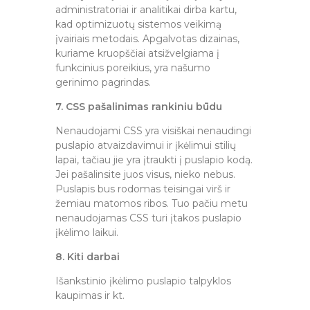
administratoriai ir analitikai dirba kartu,
kad optimizuotų sistemos veikimą
įvairiais metodais. Apgalvotas dizainas,
kuriame kruopščiai atsižvelgiama į
funkcinius poreikius, yra našumo
gerinimo pagrindas.
7. CSS pašalinimas rankiniu būdu
Nenaudojami CSS yra visiškai nenaudingi
puslapio atvaizdavimui ir įkėlimui stilių
lapai, tačiau jie yra įtraukti į puslapio kodą.
Jei pašalinsite juos visus, nieko nebus.
Puslapis bus rodomas teisingai virš ir
žemiau matomos ribos. Tuo pačiu metu
nenaudojamas CSS turi įtakos puslapio
įkėlimo laikui.
8. Kiti darbai
Išankstinio įkėlimo puslapio talpyklos
kaupimas ir kt.