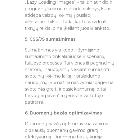
„Lazy Loading Images“ – tai žiniatinklio ir
programų kūrimo metodų rinkinys, kuris
atideda vaizdų įkėlimą į puslapį
vėlesniam laikui – tada, kai tų vaizdų iš
tikrųjų reikia, o ne įkeliant juos iš anksto.
5. CSS/JS sumažinimas
Sumažinimas yra kodo ir žymėjimo
sumažinimo tinklalapiuose ir scenarijų
failuose procesas. Tai vienas iš pagrindinių
metodų, naudojamų siekiant sumažinti
svetainių įkėlimo laiką ir pralaidumo
naudojimą. Sumažinimas žymiai pagerina
svetainės greitį ir pasiekiamumą, o tai
tiesiogiai paverčia geresne vartotojo
patirtimi.
6. Duomenų bazės optimizavimas
Duomenų bazės optimizavimas apima
didžiausią duomenų gavimo greitį ir
efektyvumą. Duomenų bazių kūrėjai,