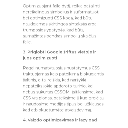
Optimizuojant failo dydį, reikia pašalinti
nereikalingus simbolius ir suformatuoti
bei optimizuoti CSS kodą, kad būtų
naudojamos skirtingos sintaksės arba
trumposios ypatybės, kad būtų
sumažintas bendras simbolių skaičius
faile.
3. Priglobti Google šriftus vietoje ir
juos optimizuoti
Pagal numatytuosius nustatymus CSS
traktuojamas kaip pateikimą blokuojantis
šaltinis, o tai reiškia, kad naršyklė
nepateiks jokio apdoroto turinio, kol
nebus sukurtas CSSOM. Įsitikinsime, kad
CSS yra plonas, pateiksime jį kuo greičiau
ir naudosime medijos tipus bei užklausas,
kad atblokuotumėte atvaizdavimą.
4. Vaizdo optimizavimas ir lazyload